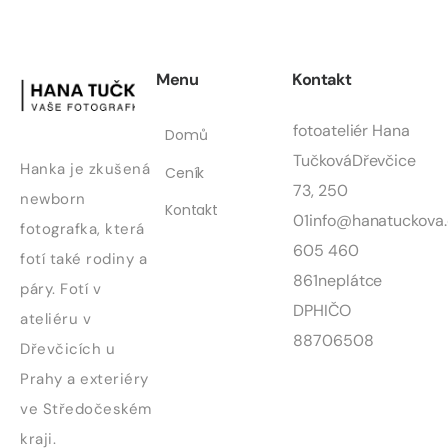
Menu
Kontakt
fotoateliér Hana
Domů
Tučková
Dřevčice
Hanka je zkušená
Ceník
73, 250
newborn
Kontakt
01
info@hanatuckova.
fotografka, která
605 460
fotí také rodiny a
861
neplátce
páry. Fotí v
DPH
IČO
ateliéru v
88706508
Dřevčicích u
Prahy a exteriéry
ve Středočeském
kraji.