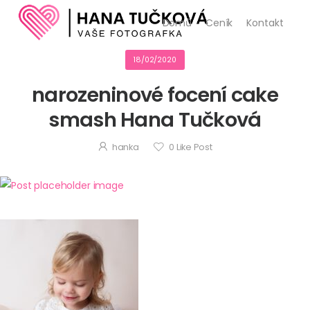
Domů
Ceník
Kontakt
18/02/2020
narozeninové focení cake
smash Hana Tučková
hanka
0
Like Post