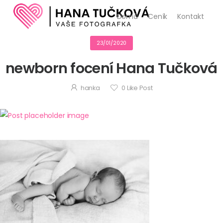
Domů
Ceník
Kontakt
23/01/2020
newborn focení Hana Tučková
hanka
0
Like Post