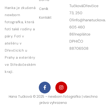
Tučková
Dřevčice
Hanka je zkušená
Ceník
73, 250
newborn
Kontakt
01
info@hanatuckova.
fotografka, která
605 460
fotí také rodiny a
861
neplátce
páry. Fotí v
DPH
IČO
ateliéru v
88706508
Dřevčicích u
Prahy a exteriéry
ve Středočeském
kraji.
Hana Tučková © 2025 – newborn fotografka | všechna
práva vyhrazena