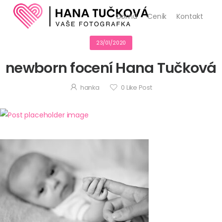
Domů
Ceník
Kontakt
23/01/2020
newborn focení Hana Tučková
hanka
0
Like Post