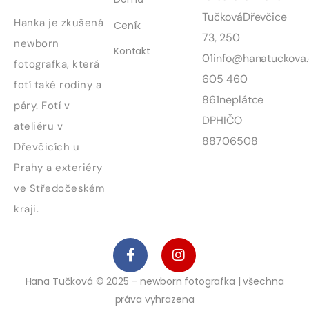
Tučková
Dřevčice
Hanka je zkušená
Ceník
73, 250
newborn
Kontakt
01
info@hanatuckova.
fotografka, která
605 460
fotí také rodiny a
861
neplátce
páry. Fotí v
DPH
IČO
ateliéru v
88706508
Dřevčicích u
Prahy a exteriéry
ve Středočeském
kraji.
Hana Tučková © 2025 – newborn fotografka | všechna
práva vyhrazena