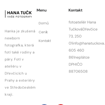
Menu
Kontakt
fotoateliér Hana
Domů
Tučková
Dřevčice
Hanka je zkušená
Ceník
73, 250
newborn
Kontakt
01
info@hanatuckova.
fotografka, která
605 460
fotí také rodiny a
861
neplátce
páry. Fotí v
DPH
IČO
ateliéru v
88706508
Dřevčicích u
Prahy a exteriéry
ve Středočeském
kraji.