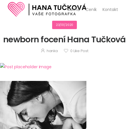
Domů
Ceník
Kontakt
23/01/2020
newborn focení Hana Tučková
hanka
0
Like Post