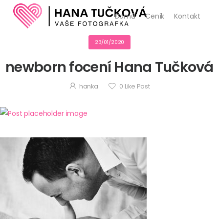
Domů
Ceník
Kontakt
23/01/2020
newborn focení Hana Tučková
hanka
0
Like Post