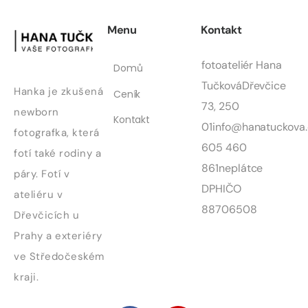
Menu
Kontakt
fotoateliér Hana
Domů
Tučková
Dřevčice
Hanka je zkušená
Ceník
73, 250
newborn
Kontakt
01
info@hanatuckova.
fotografka, která
605 460
fotí také rodiny a
861
neplátce
páry. Fotí v
DPH
IČO
ateliéru v
88706508
Dřevčicích u
Prahy a exteriéry
ve Středočeském
kraji.