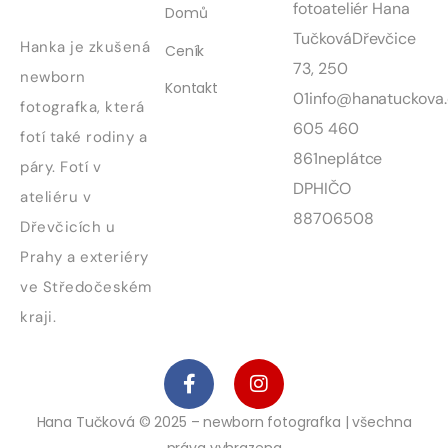
fotoateliér Hana
Domů
Tučková
Dřevčice
Hanka je zkušená
Ceník
73, 250
newborn
Kontakt
01
info@hanatuckova.
fotografka, která
605 460
fotí také rodiny a
861
neplátce
páry. Fotí v
DPH
IČO
ateliéru v
88706508
Dřevčicích u
Prahy a exteriéry
ve Středočeském
kraji.
Hana Tučková © 2025 – newborn fotografka | všechna