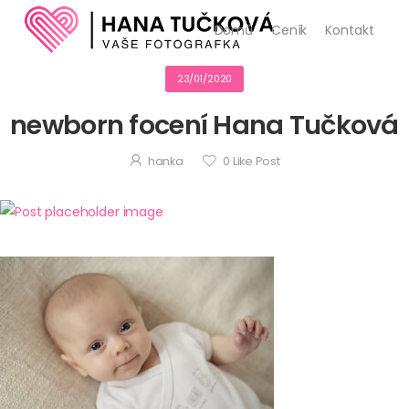
Domů
Ceník
Kontakt
23/01/2020
newborn focení Hana Tučková
hanka
0
Like Post