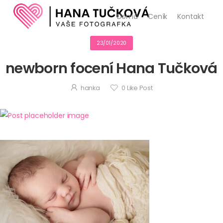
Domů
Ceník
Kontakt
23/01/2020
newborn focení Hana Tučková
hanka
0
Like Post