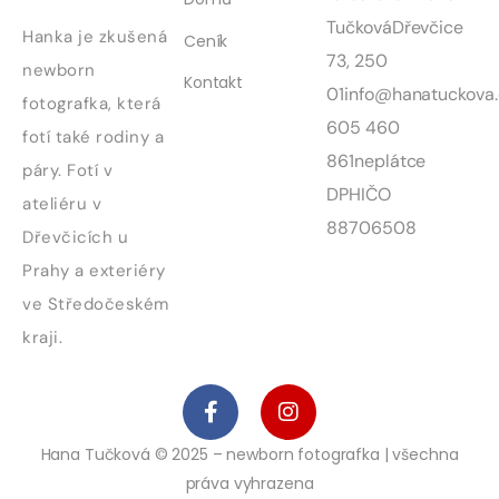
Tučková
Dřevčice
Hanka je zkušená
Ceník
73, 250
newborn
Kontakt
01
info@hanatuckova.
fotografka, která
605 460
fotí také rodiny a
861
neplátce
páry. Fotí v
DPH
IČO
ateliéru v
88706508
Dřevčicích u
Prahy a exteriéry
ve Středočeském
kraji.
Hana Tučková © 2025 – newborn fotografka | všechna
práva vyhrazena