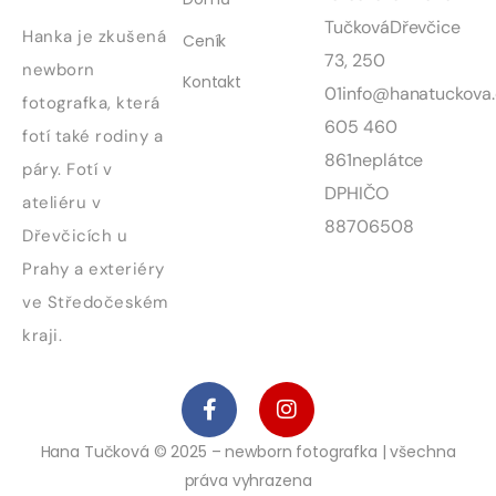
Tučková
Dřevčice
Hanka je zkušená
Ceník
73, 250
newborn
Kontakt
01
info@hanatuckova.
fotografka, která
605 460
fotí také rodiny a
861
neplátce
páry. Fotí v
DPH
IČO
ateliéru v
88706508
Dřevčicích u
Prahy a exteriéry
ve Středočeském
kraji.
Hana Tučková © 2025 – newborn fotografka | všechna
práva vyhrazena