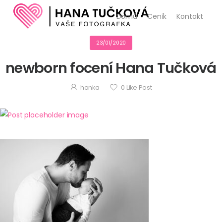
Domů
Ceník
Kontakt
23/01/2020
newborn focení Hana Tučková
hanka
0
Like Post