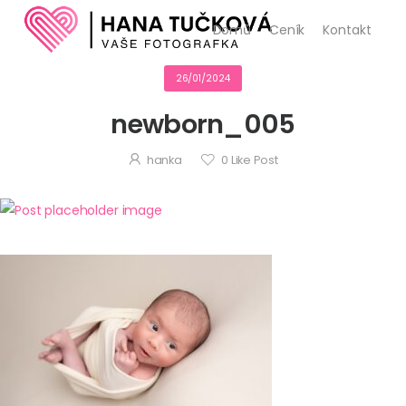
Domů
Ceník
Kontakt
26/01/2024
newborn_005
hanka
0
Like Post