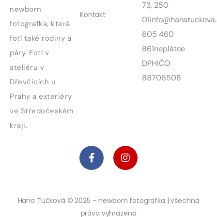
73, 250
newborn
Kontakt
01
info@hanatuckova.
fotografka, která
605 460
fotí také rodiny a
861
neplátce
páry. Fotí v
DPH
IČO
ateliéru v
88706508
Dřevčicích u
Prahy a exteriéry
ve Středočeském
kraji.
Hana Tučková © 2025 – newborn fotografka | všechna
práva vyhrazena