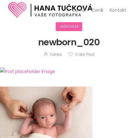
Domů
Ceník
Kontakt
26/01/2024
newborn_020
hanka
0
Like Post