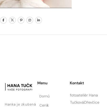
Menu
Kontakt
fotoateliér Hana
Domů
Tučková
Dřevčice
Hanka je zkušená
Ceník