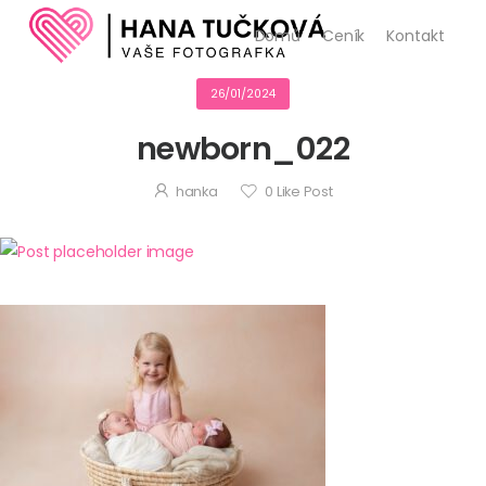
Domů
Ceník
Kontakt
26/01/2024
newborn_022
hanka
0
Like Post