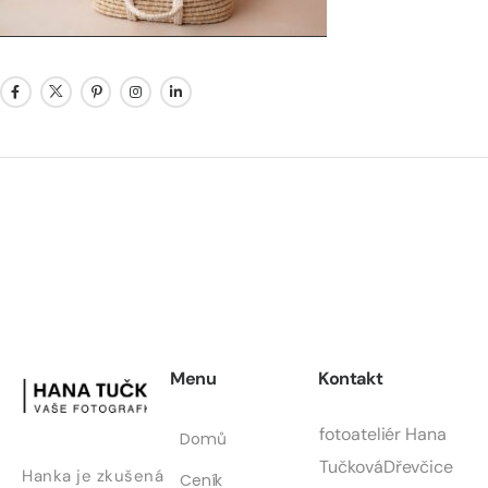
Menu
Kontakt
fotoateliér Hana
Domů
Tučková
Dřevčice
Hanka je zkušená
Ceník