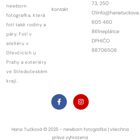
73, 250
newborn
Kontakt
01
info@hanatuckova.
fotografka, která
605 460
fotí také rodiny a
861
neplátce
páry. Fotí v
DPH
IČO
ateliéru v
88706508
Dřevčicích u
Prahy a exteriéry
ve Středočeském
kraji.
Hana Tučková © 2025 – newborn fotografka | všechna
práva vyhrazena