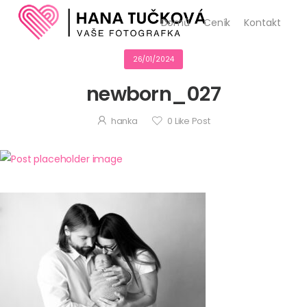
Domů
Ceník
Kontakt
26/01/2024
newborn_027
hanka
0
Like Post