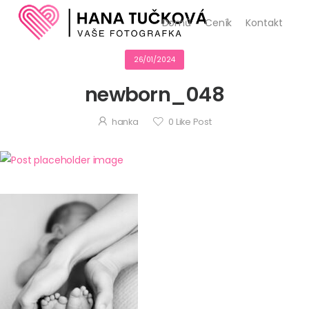
Domů
Ceník
Kontakt
26/01/2024
newborn_048
hanka
0
Like Post