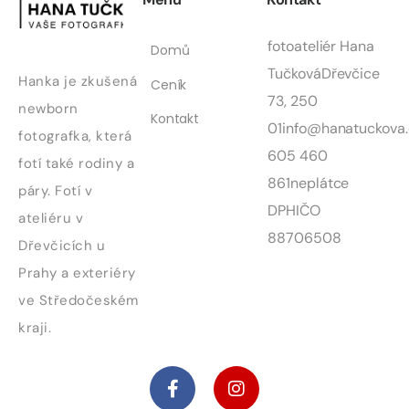
fotoateliér Hana
Domů
Tučková
Dřevčice
Hanka je zkušená
Ceník
73, 250
newborn
Kontakt
01
info@hanatuckova.
fotografka, která
605 460
fotí také rodiny a
861
neplátce
páry. Fotí v
DPH
IČO
ateliéru v
88706508
Dřevčicích u
Prahy a exteriéry
ve Středočeském
kraji.