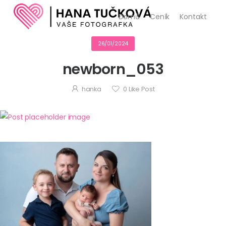
Domů
Ceník
Kontakt
26/01/2024
newborn_053
hanka
0
Like Post