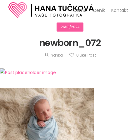
Domů
Ceník
Kontakt
26/01/2024
newborn_072
hanka
0
Like Post