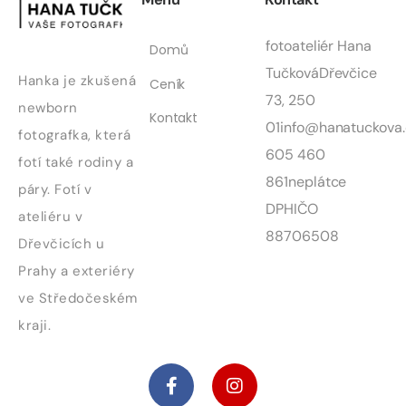
fotoateliér Hana
Domů
Tučková
Dřevčice
Hanka je zkušená
Ceník
73, 250
newborn
Kontakt
01
info@hanatuckova.
fotografka, která
605 460
fotí také rodiny a
861
neplátce
páry. Fotí v
DPH
IČO
ateliéru v
88706508
Dřevčicích u
Prahy a exteriéry
ve Středočeském
kraji.