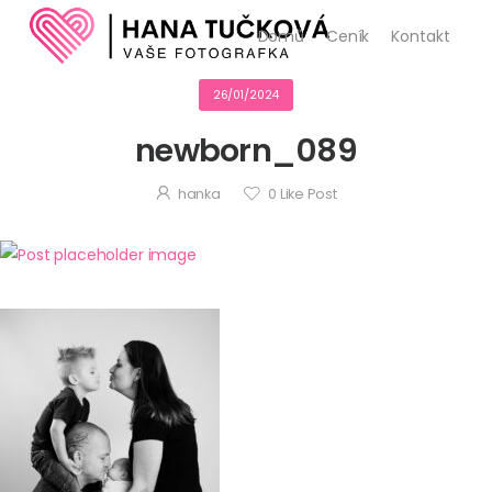
Domů
Ceník
Kontakt
26/01/2024
newborn_089
hanka
0
Like Post