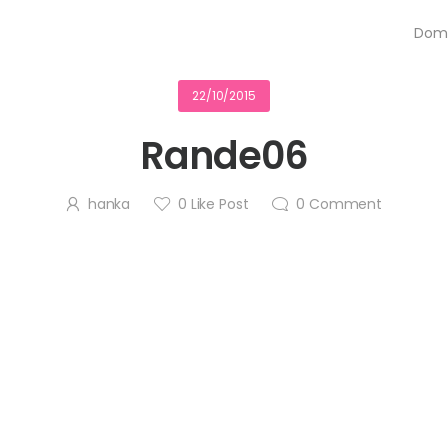
Dom
22/10/2015
Rande06
hanka
0
Like Post
0
Comment