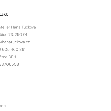
takt
ateliér Hana Tučková
čice 73, 250 01
@hanatuckova.cz
 605 460 861
átce DPH
 88706508
zena