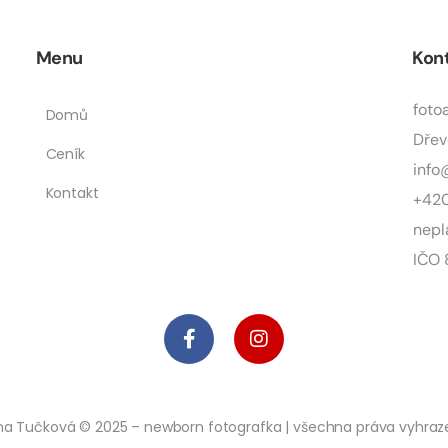
Menu
Kon
foto
Domů
Dřev
Ceník
info
Kontakt
+420
nepl
IČO
a Tučková © 2025 – newborn fotografka | všechna práva vyhra