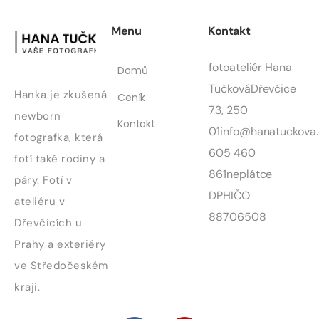
Menu
Kontakt
fotoateliér Hana
Domů
Tučková
Dřevčice
Hanka je zkušená
Ceník
73, 250
newborn
Kontakt
01
info@hanatuckova.
fotografka, která
605 460
fotí také rodiny a
861
neplátce
páry. Fotí v
DPH
IČO
ateliéru v
88706508
Dřevčicích u
Prahy a exteriéry
ve Středočeském
kraji.