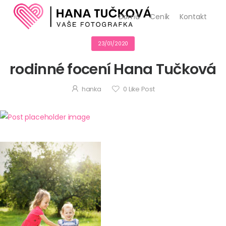
Domů
Ceník
Kontakt
23/01/2020
rodinné focení Hana Tučková
hanka
0
Like Post