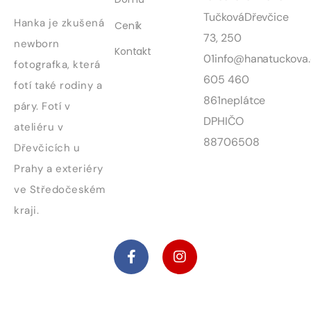
Tučková
Dřevčice
Hanka je zkušená
Ceník
73, 250
newborn
Kontakt
01
info@hanatuckova.
fotografka, která
605 460
fotí také rodiny a
861
neplátce
páry. Fotí v
DPH
IČO
ateliéru v
88706508
Dřevčicích u
Prahy a exteriéry
ve Středočeském
kraji.