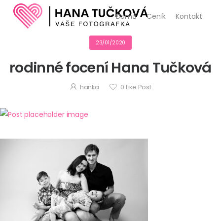
Domů
Ceník
Kontakt
23/01/2020
rodinné focení Hana Tučková
hanka
0
Like Post