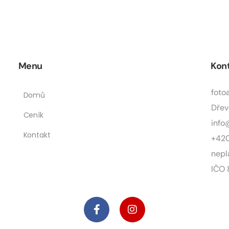
Menu
Kon
foto
Domů
Dřev
Ceník
info
Kontakt
+420
nepl
IČO