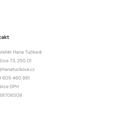
takt
ateliér Hana Tučková
čice 73, 250 01
@hanatuckova.cz
 605 460 861
átce DPH
 88706508