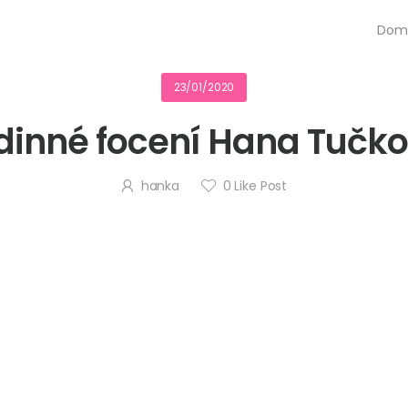
Dom
23/01/2020
dinné focení Hana Tučk
hanka
0
Like Post