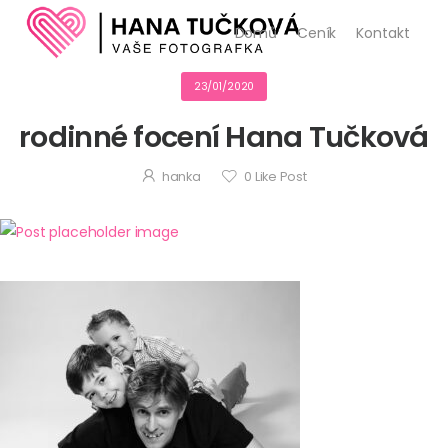
Domů
Ceník
Kontakt
23/01/2020
rodinné focení Hana Tučková
hanka
0
Like Post