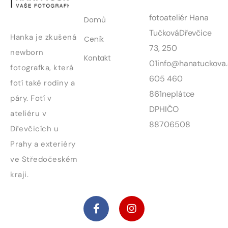
fotoateliér Hana
Domů
Tučková
Dřevčice
Hanka je zkušená
Ceník
73, 250
newborn
Kontakt
01
info@hanatuckova.
fotografka, která
605 460
fotí také rodiny a
861
neplátce
páry. Fotí v
DPH
IČO
ateliéru v
88706508
Dřevčicích u
Prahy a exteriéry
ve Středočeském
kraji.