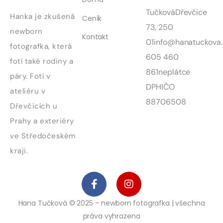
Tučková
Dřevčice
Hanka je zkušená
Ceník
73, 250
newborn
Kontakt
01
info@hanatuckova.
fotografka, která
605 460
fotí také rodiny a
861
neplátce
páry. Fotí v
DPH
IČO
ateliéru v
88706508
Dřevčicích u
Prahy a exteriéry
ve Středočeském
kraji.
Hana Tučková © 2025 – newborn fotografka | všechna
práva vyhrazena