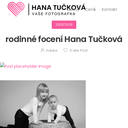
Domů
Ceník
Kontakt
23/01/2020
rodinné focení Hana Tučková
hanka
0
Like Post