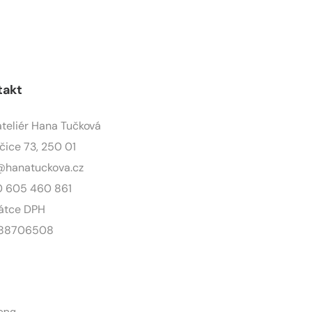
takt
ateliér Hana Tučková
čice 73, 250 01
@hanatuckova.cz
 605 460 861
átce DPH
 88706508