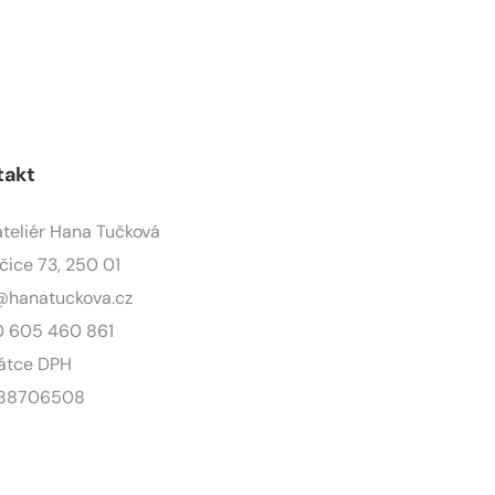
takt
ateliér Hana Tučková
čice 73, 250 01
@hanatuckova.cz
 605 460 861
átce DPH
 88706508