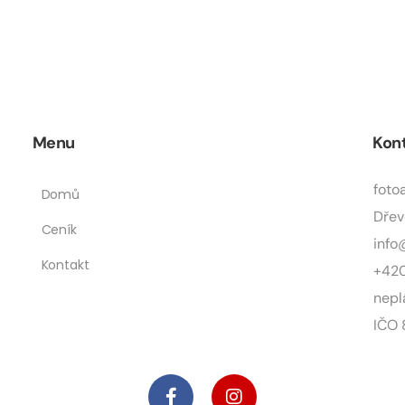
Menu
Kon
foto
Domů
Dřev
Ceník
info
Kontakt
+420
nepl
IČO