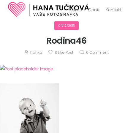
Domů
Ceník
Kontakt
04/12/2015
Rodina46
hanka
0
Like Post
0
Comment