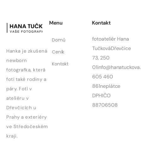
Menu
Kontakt
fotoateliér Hana
Domů
Tučková
Dřevčice
Hanka je zkušená
Ceník
73, 250
newborn
Kontakt
01
info@hanatuckova.
fotografka, která
605 460
fotí také rodiny a
861
neplátce
páry. Fotí v
DPH
IČO
ateliéru v
88706508
Dřevčicích u
Prahy a exteriéry
ve Středočeském
kraji.