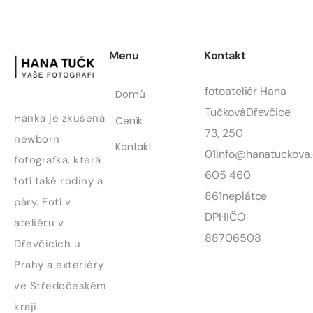
Menu
Kontakt
fotoateliér Hana
Domů
Tučková
Dřevčice
Hanka je zkušená
Ceník
73, 250
newborn
Kontakt
01
info@hanatuckova.
fotografka, která
605 460
fotí také rodiny a
861
neplátce
páry. Fotí v
DPH
IČO
ateliéru v
88706508
Dřevčicích u
Prahy a exteriéry
ve Středočeském
kraji.