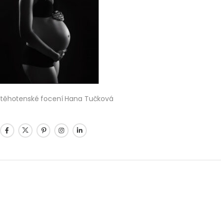
těhotenské focení Hana Tučková