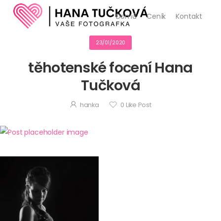
Domů
Ceník
Kontakt
23/01/2020
těhotenské focení Hana
Tučková
hanka
0
Like Post