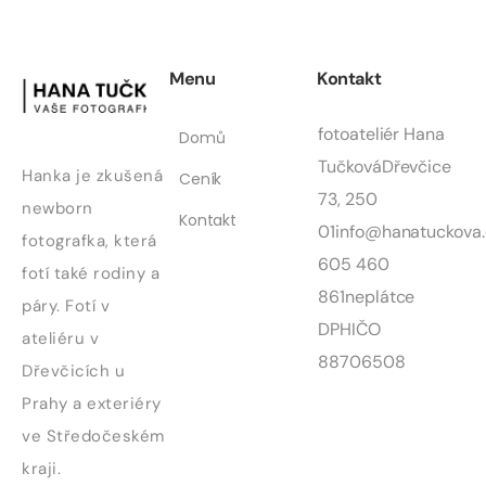
Menu
Kontakt
fotoateliér Hana
Domů
Tučková
Dřevčice
Hanka je zkušená
Ceník
73, 250
newborn
Kontakt
01
info@hanatuckova.
fotografka, která
605 460
fotí také rodiny a
861
neplátce
páry. Fotí v
DPH
IČO
ateliéru v
88706508
Dřevčicích u
Prahy a exteriéry
ve Středočeském
kraji.