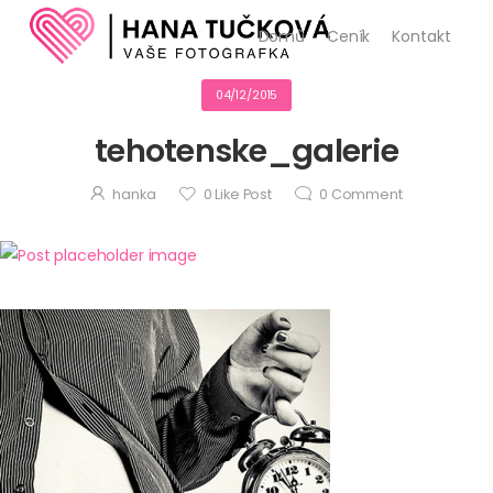
Domů
Ceník
Kontakt
04/12/2015
tehotenske_galerie
hanka
0
Like Post
0
Comment