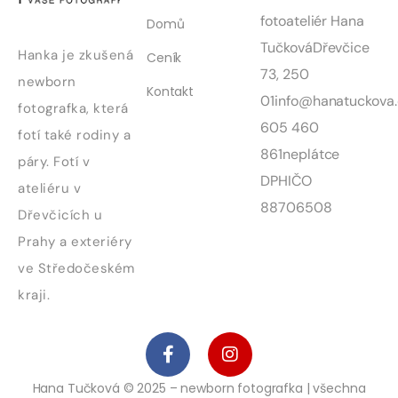
fotoateliér Hana
Domů
Tučková
Dřevčice
Hanka je zkušená
Ceník
73, 250
newborn
Kontakt
01
info@hanatuckova.
fotografka, která
605 460
fotí také rodiny a
861
neplátce
páry. Fotí v
DPH
IČO
ateliéru v
88706508
Dřevčicích u
Prahy a exteriéry
ve Středočeském
kraji.
Hana Tučková © 2025 – newborn fotografka | všechna