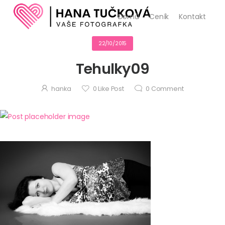
Domů
Ceník
Kontakt
22/10/2015
Tehulky09
hanka
0
Like Post
0
Comment