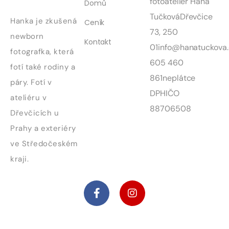
fotoateliér Hana
Domů
Tučková
Dřevčice
Hanka je zkušená
Ceník
73, 250
newborn
Kontakt
01
info@hanatuckova.
fotografka, která
605 460
fotí také rodiny a
861
neplátce
páry. Fotí v
DPH
IČO
ateliéru v
88706508
Dřevčicích u
Prahy a exteriéry
ve Středočeském
kraji.