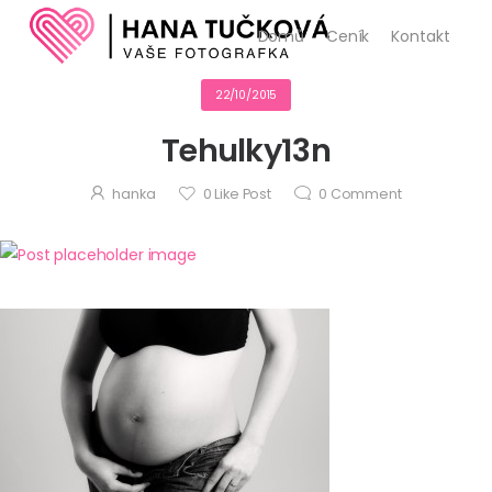
Domů
Ceník
Kontakt
22/10/2015
Tehulky13n
hanka
0
Like Post
0
Comment