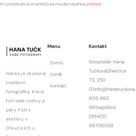
Pro přidávání komentářů se musíte nejdříve
přihlásit
.
Menu
Kontakt
fotoateliér Hana
Domů
Tučková
Dřevčice
Hanka je zkušená
Ceník
73, 250
newborn
Kontakt
01
info@hanatuckova.
fotografka, která
605 460
fotí také rodiny a
861
neplátce
páry. Fotí v
DPH
IČO
ateliéru v
88706508
Dřevčicích u