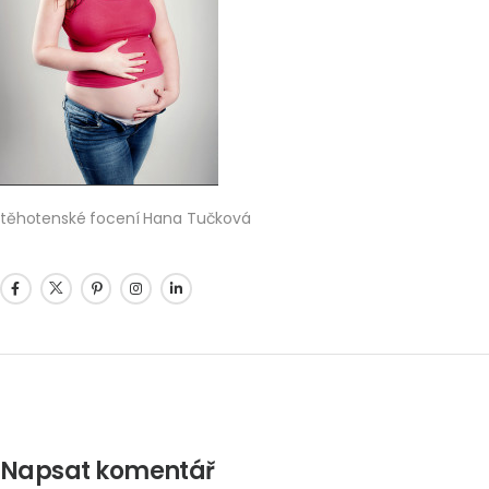
těhotenské focení Hana Tučková
Napsat komentář