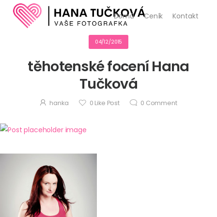
Domů
Ceník
Kontakt
04/12/2015
těhotenské focení Hana
Tučková
hanka
0
Like Post
0
Comment