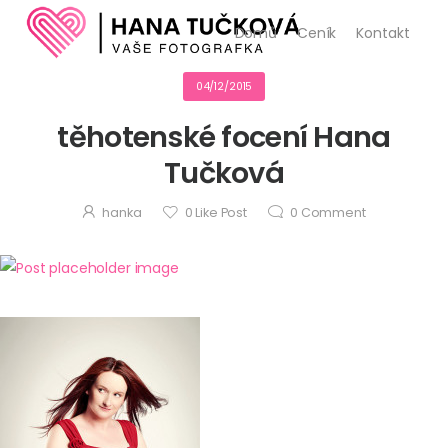
Domů
Ceník
Kontakt
04/12/2015
těhotenské focení Hana
Tučková
hanka
0
Like Post
0
Comment