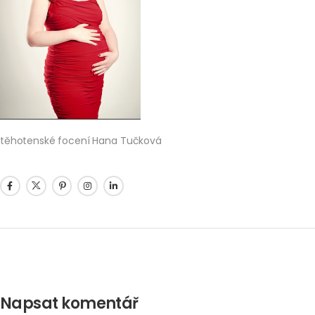
těhotenské focení Hana Tučková
Napsat komentář