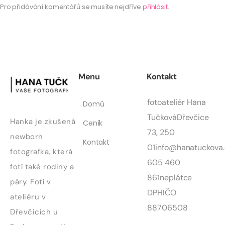
Pro přidávání komentářů se musíte nejdříve
přihlásit
.
Menu
Kontakt
fotoateliér Hana
Domů
Tučková
Dřevčice
Hanka je zkušená
Ceník
73, 250
newborn
Kontakt
01
info@hanatuckova.
fotografka, která
605 460
fotí také rodiny a
861
neplátce
páry. Fotí v
DPH
IČO
ateliéru v
88706508
Dřevčicích u