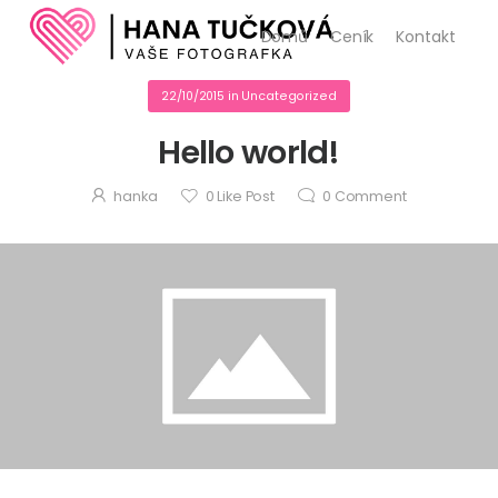
Domů
Ceník
Kontakt
22/10/2015
in
Uncategorized
Hello world!
hanka
0
Like Post
0
Comment