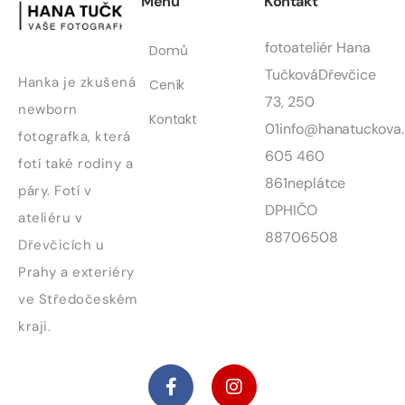
Menu
Kontakt
fotoateliér Hana
Domů
Tučková
Dřevčice
Hanka je zkušená
Ceník
73, 250
newborn
Kontakt
01
info@hanatuckova.
fotografka, která
605 460
fotí také rodiny a
861
neplátce
páry. Fotí v
DPH
IČO
ateliéru v
88706508
Dřevčicích u
Prahy a exteriéry
ve Středočeském
kraji.